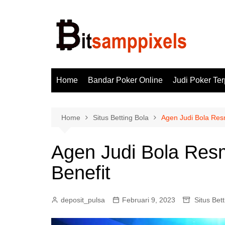
Skip
to
content
Home
Bandar Poker Online
Judi Poker Te
Home
Situs Betting Bola
Agen Judi Bola Res
Agen Judi Bola Re
Benefit
deposit_pulsa
Februari 9, 2023
Situs Bet