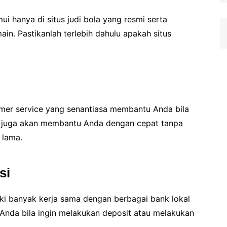
ui hanya di situs judi bola yang resmi serta
in. Pastikanlah terlebih dahulu apakah situs
omer service yang senantiasa membantu Anda bila
 juga akan membantu Anda dengan cepat tanpa
 lama.
si
iki banyak kerja sama dengan berbagai bank lokal
Anda bila ingin melakukan deposit atau melakukan