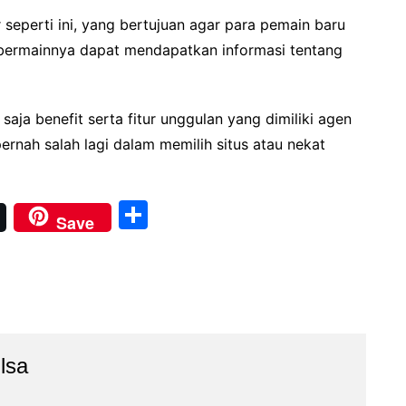
r seperti ini, yang bertujuan agar para pemain baru
bermainnya dapat mendapatkan informasi tentang
ja benefit serta fitur unggulan yang dimiliki agen
ernah salah lagi dalam memilih situs atau nekat
S
Save
h
ar
e
lsa