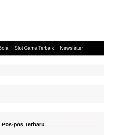
Bola
Slot Game Terbaik
Newsletter
Pos-pos Terbaru