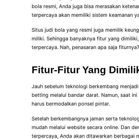
bola resmi, Anda juga bisa merasakan keten
terpercaya akan memiliki sistem keamanan yan
Situs judi bola yang resmi juga memilik keun
miliki. Sehingga banyaknya fitur yang dimiliki
terpercaya. Nah, penasaran apa saja fiturnya?
Fitur-Fitur Yang Dimil
Jauh sebelum teknologi berkembang menjadi s
betting melalui bandar darat. Namun, saat in
harus bermodalkan ponsel pintar.
Setelah berkembangnya jaman serta teknologi
mudah melalui website secara online. Dan de
terpercaya, Anda akan ditawarkan berbagai m