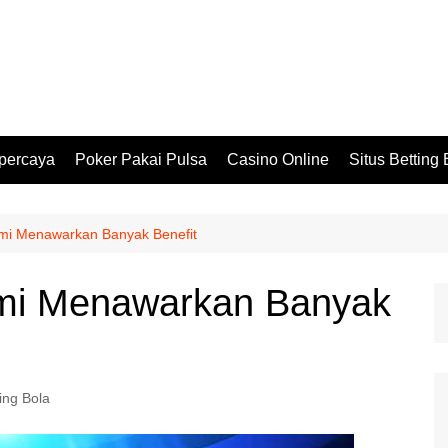
rpercaya
Poker Pakai Pulsa
Casino Online
Situs Betting 
mi Menawarkan Banyak Benefit
smi Menawarkan Banyak
ting Bola