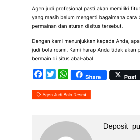
Agen judi profesional pasti akan memiliki fitu
yang masih belum mengerti bagaimana cara 
permainan dan aturan disitus tersebut.
Dengan kami menunjukkan kepada Anda, apa sa
judi bola resmi. Kami harap Anda tidak akan p
bermain di situs abal-abal.
F
T
W
Share
Post
a
w
h
c
itt
at
Agen Judi Bola Resmi
e
er
s
b
A
o
p
Deposit_pu
o
p