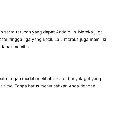
n serta taruhan yang dapat Anda pilih. Mereka juga
sar hingga liga yang kecil. Lalu mereka juga memiliki
 dapat memilih.
apat dengan mudah melihat berapa banyak gol yang
realtime. Tanpa harus menyusahkan Anda dengan