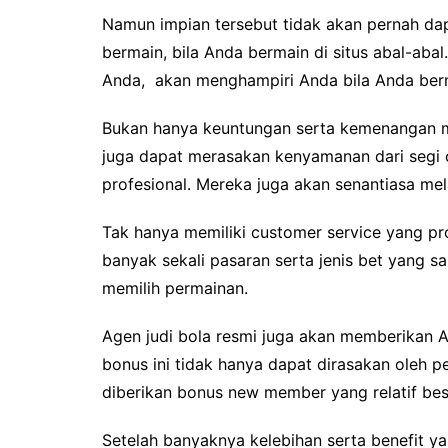
Namun impian tersebut tidak akan pernah d
bermain, bila Anda bermain di situs abal-aba
Anda, akan menghampiri Anda bila Anda berma
Bukan hanya keuntungan serta kemenangan 
juga dapat merasakan kenyamanan dari segi c
profesional. Mereka juga akan senantiasa me
Tak hanya memiliki customer service yang pro
banyak sekali pasaran serta jenis bet yang 
memilih permainan.
Agen judi bola resmi juga akan memberikan 
bonus ini tidak hanya dapat dirasakan oleh 
diberikan bonus new member yang relatif bes
Setelah banyaknya kelebihan serta benefit ya