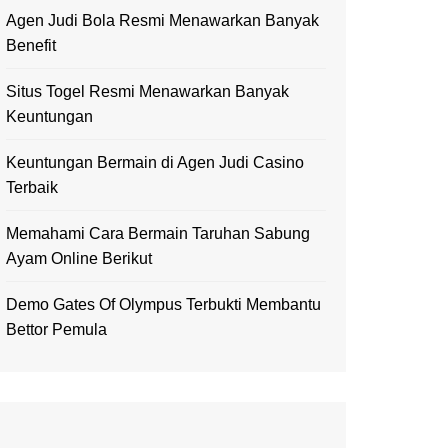
Agen Judi Bola Resmi Menawarkan Banyak
Benefit
Situs Togel Resmi Menawarkan Banyak
Keuntungan
Keuntungan Bermain di Agen Judi Casino
Terbaik
Memahami Cara Bermain Taruhan Sabung
Ayam Online Berikut
Demo Gates Of Olympus Terbukti Membantu
Bettor Pemula