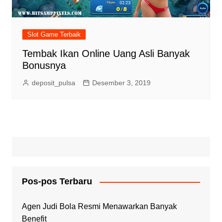
Slot Game Terbaik
Tembak Ikan Online Uang Asli Banyak
Bonusnya
deposit_pulsa
Desember 3, 2019
Pos-pos Terbaru
Agen Judi Bola Resmi Menawarkan Banyak
Benefit