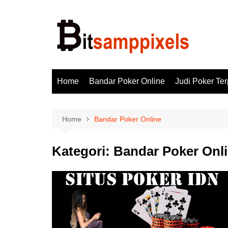
Skip
to
content
Home
Bandar Poker Online
Judi Poker Te
Home
Bandar Poker Online
Kategori:
Bandar Poker Onl