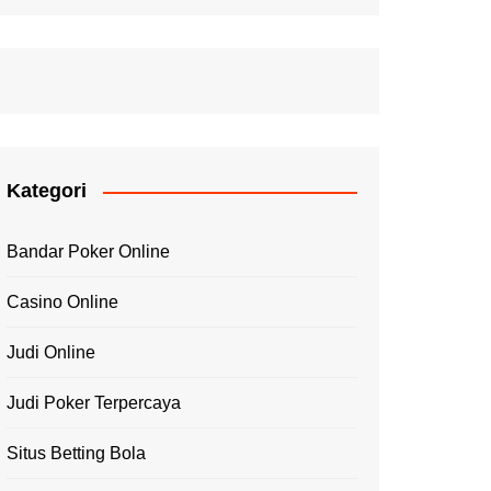
Kategori
Bandar Poker Online
Casino Online
Judi Online
Judi Poker Terpercaya
Situs Betting Bola