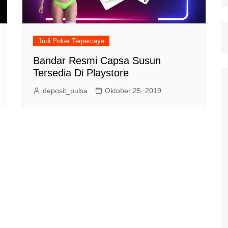
Judi Poker Terpercaya
Bandar Resmi Capsa Susun
Tersedia Di Playstore
deposit_pulsa
Oktober 25, 2019