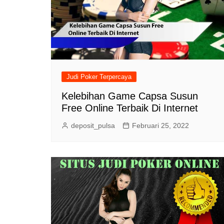
Judi Poker Terpercaya
Kelebihan Game Capsa Susun
Free Online Terbaik Di Internet
deposit_pulsa
Februari 25, 2022