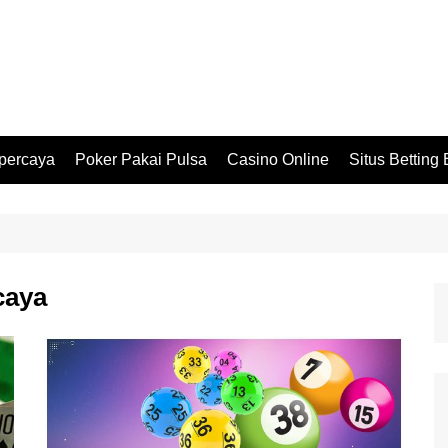
rpercaya
Poker Pakai Pulsa
Casino Online
Situs Betting 
caya