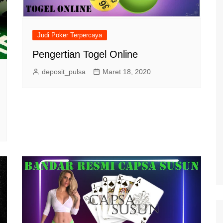
Judi Poker Terpercaya
Pengertian Togel Online
deposit_pulsa
Maret 18, 2020