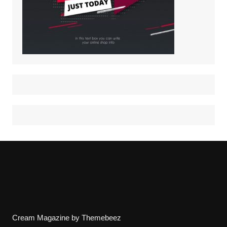
Cream Magazine by Themebeez