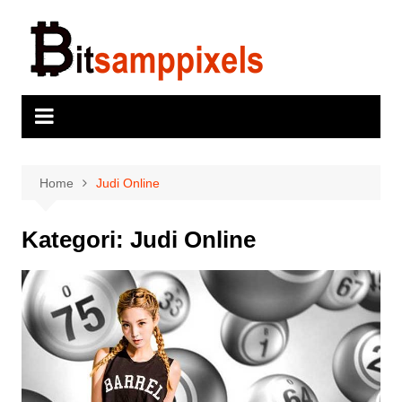
Skip
to
content
Home
Judi Online
Kategori:
Judi Online