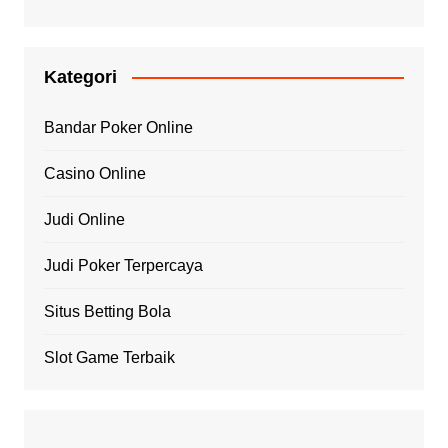
Kategori
Bandar Poker Online
Casino Online
Judi Online
Judi Poker Terpercaya
Situs Betting Bola
Slot Game Terbaik