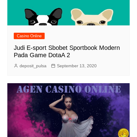
Casino Online
Judi E-sport Sbobet Sportbook Modern
Pada Game DotaA 2
deposit_pulsa
September 13, 2020