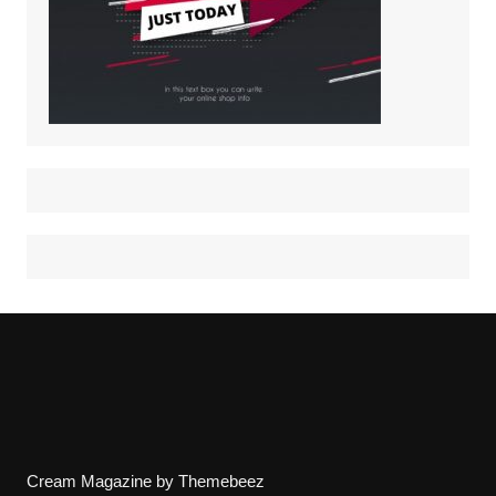
Cream Magazine by Themebeez