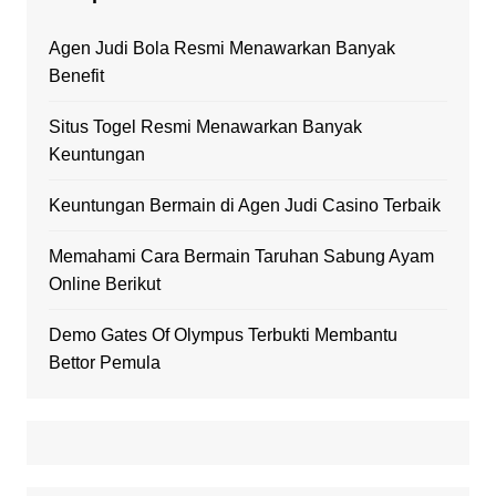
Agen Judi Bola Resmi Menawarkan Banyak
Benefit
Situs Togel Resmi Menawarkan Banyak
Keuntungan
Keuntungan Bermain di Agen Judi Casino Terbaik
Memahami Cara Bermain Taruhan Sabung Ayam
Online Berikut
Demo Gates Of Olympus Terbukti Membantu
Bettor Pemula