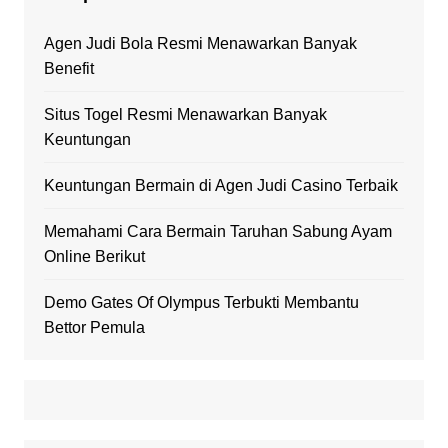
Agen Judi Bola Resmi Menawarkan Banyak
Benefit
Situs Togel Resmi Menawarkan Banyak
Keuntungan
Keuntungan Bermain di Agen Judi Casino Terbaik
Memahami Cara Bermain Taruhan Sabung Ayam
Online Berikut
Demo Gates Of Olympus Terbukti Membantu
Bettor Pemula