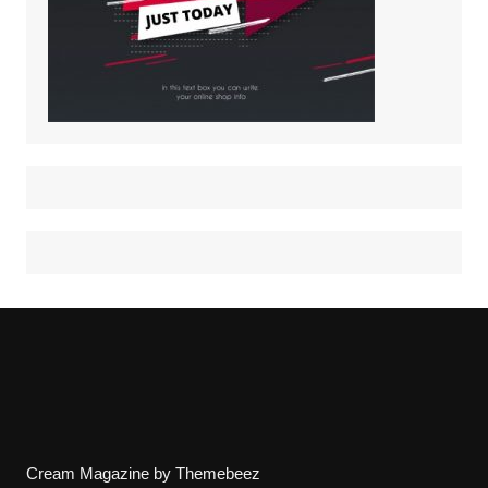
Cream Magazine by Themebeez