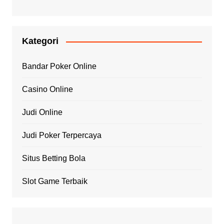
Kategori
Bandar Poker Online
Casino Online
Judi Online
Judi Poker Terpercaya
Situs Betting Bola
Slot Game Terbaik