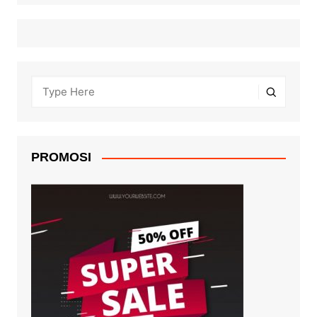
PROMOSI