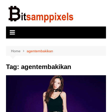
Skip
to
content
Home
agentembakikan
Tag:
agentembakikan