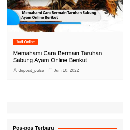
Judi Online
Memahami Cara Bermain Taruhan
Sabung Ayam Online Berikut
deposit_pulsa
Juni 10, 2022
Pos-pos Terbaru