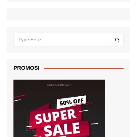
PROMOSI