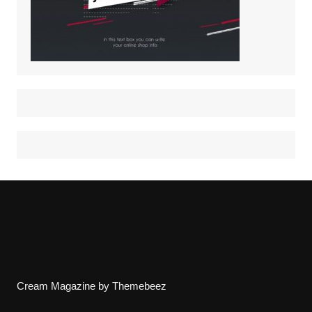
Cream Magazine by Themebeez