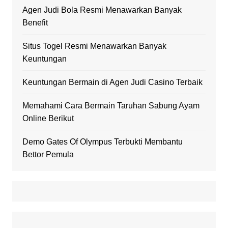
Agen Judi Bola Resmi Menawarkan Banyak
Benefit
Situs Togel Resmi Menawarkan Banyak
Keuntungan
Keuntungan Bermain di Agen Judi Casino Terbaik
Memahami Cara Bermain Taruhan Sabung Ayam
Online Berikut
Demo Gates Of Olympus Terbukti Membantu
Bettor Pemula