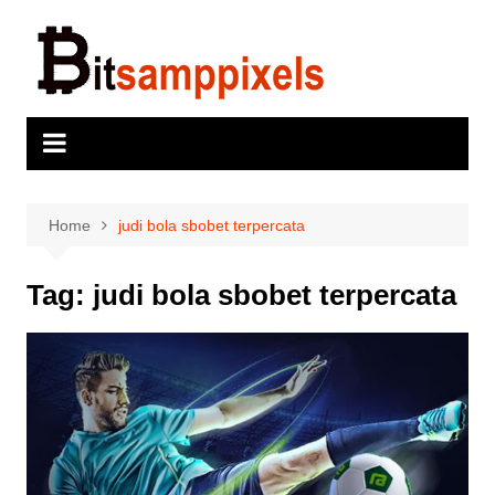
Skip
to
content
Home
judi bola sbobet terpercata
Tag:
judi bola sbobet terpercata