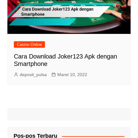
Casino Online
Cara Download Joker123 Apk dengan
Smartphone
deposit_pulsa
Maret 10, 2022
Pos-pos Terbaru