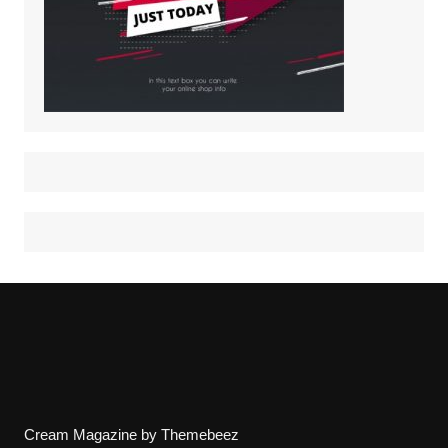
Cream Magazine by Themebeez