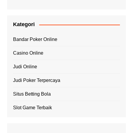
Kategori
Bandar Poker Online
Casino Online
Judi Online
Judi Poker Terpercaya
Situs Betting Bola
Slot Game Terbaik