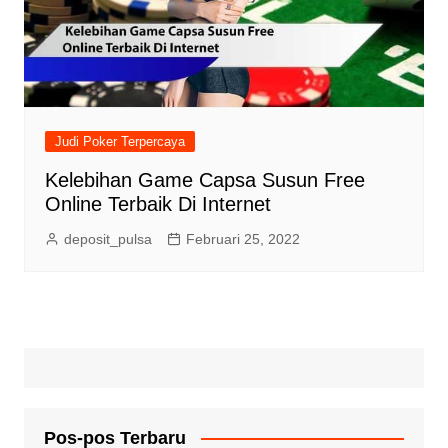
Judi Poker Terpercaya
Kelebihan Game Capsa Susun Free
Online Terbaik Di Internet
deposit_pulsa
Februari 25, 2022
Pos-pos Terbaru