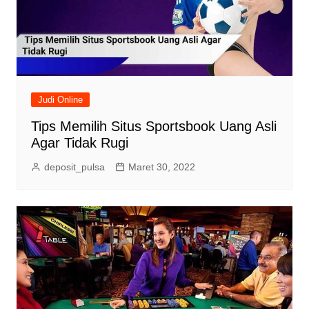
Judi Online
Tips Memilih Situs Sportsbook Uang Asli
Agar Tidak Rugi
deposit_pulsa
Maret 30, 2022