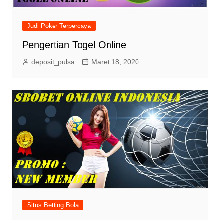
Judi Poker Terpercaya
Pengertian Togel Online
deposit_pulsa
Maret 18, 2020
Situs Betting Bola