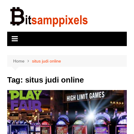
Skip
to
content
Home
situs judi online
Tag:
situs judi online