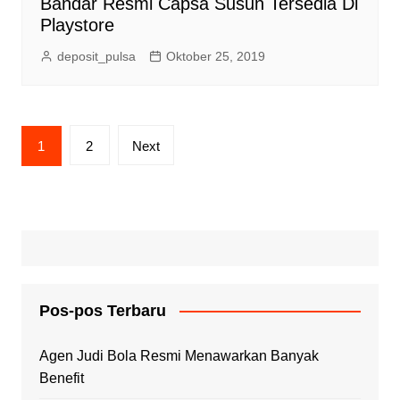
Bandar Resmi Capsa Susun Tersedia Di
Playstore
deposit_pulsa
Oktober 25, 2019
Navigasi
1
2
Next
pos
Pos-pos Terbaru
Agen Judi Bola Resmi Menawarkan Banyak
Benefit