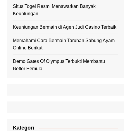
Situs Togel Resmi Menawarkan Banyak
Keuntungan
Keuntungan Bermain di Agen Judi Casino Terbaik
Memahami Cara Bermain Taruhan Sabung Ayam
Online Berikut
Demo Gates Of Olympus Terbukti Membantu
Bettor Pemula
Kategori