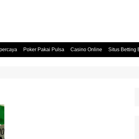
rpercaya
Poker Pakai Pulsa
Casino Online
Situs Betting 