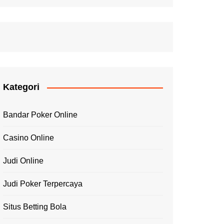
Kategori
Bandar Poker Online
Casino Online
Judi Online
Judi Poker Terpercaya
Situs Betting Bola