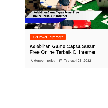
Judi Poker Terpercaya
Kelebihan Game Capsa Susun
Free Online Terbaik Di Internet
deposit_pulsa
Februari 25, 2022