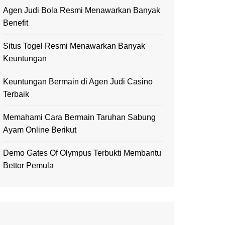
Agen Judi Bola Resmi Menawarkan Banyak
Benefit
Situs Togel Resmi Menawarkan Banyak
Keuntungan
Keuntungan Bermain di Agen Judi Casino
Terbaik
Memahami Cara Bermain Taruhan Sabung
Ayam Online Berikut
Demo Gates Of Olympus Terbukti Membantu
Bettor Pemula