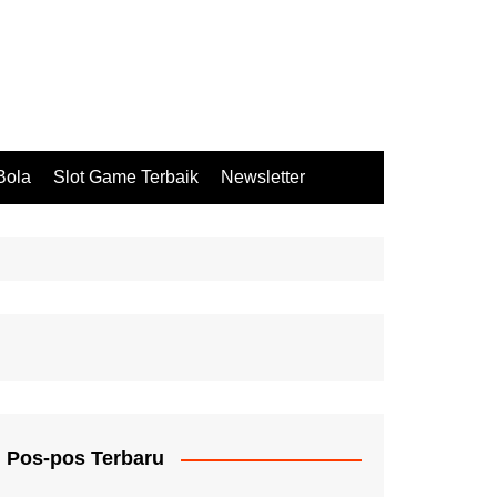
Bola
Slot Game Terbaik
Newsletter
Pos-pos Terbaru