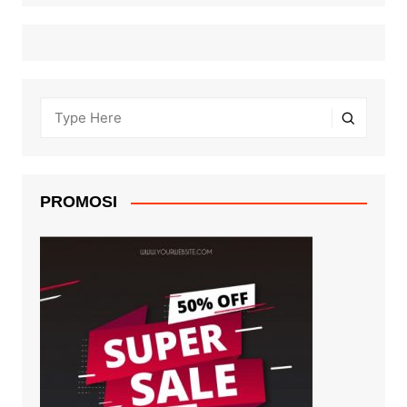
PROMOSI