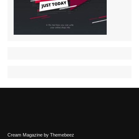
Cream Magazine by Themebeez