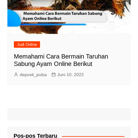
Judi Online
Memahami Cara Bermain Taruhan
Sabung Ayam Online Berikut
deposit_pulsa
Juni 10, 2022
Pos-pos Terbaru