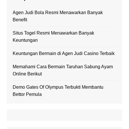
Agen Judi Bola Resmi Menawarkan Banyak
Benefit
Situs Togel Resmi Menawarkan Banyak
Keuntungan
Keuntungan Bermain di Agen Judi Casino Terbaik
Memahami Cara Bermain Taruhan Sabung Ayam
Online Berikut
Demo Gates Of Olympus Terbukti Membantu
Bettor Pemula