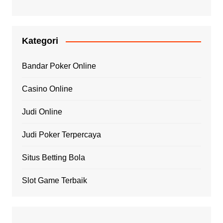
Kategori
Bandar Poker Online
Casino Online
Judi Online
Judi Poker Terpercaya
Situs Betting Bola
Slot Game Terbaik