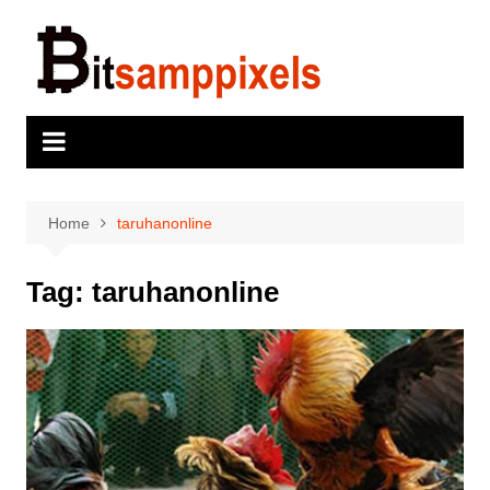
Skip
to
content
Home
taruhanonline
Tag:
taruhanonline