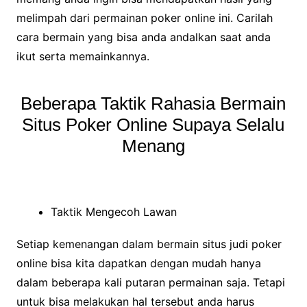
melimpah dari permainan poker online ini. Carilah
cara bermain yang bisa anda andalkan saat anda
ikut serta memainkannya.
Beberapa Taktik Rahasia Bermain
Situs Poker Online Supaya Selalu
Menang
Taktik Mengecoh Lawan
Setiap kemenangan dalam bermain situs judi poker
online bisa kita dapatkan dengan mudah hanya
dalam beberapa kali putaran permainan saja. Tetapi
untuk bisa melakukan hal tersebut anda harus