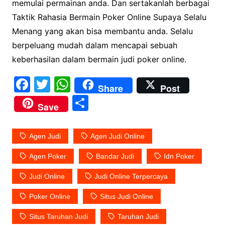
memulai permainan anda. Dan sertakanlah berbagai
Taktik Rahasia Bermain Poker Online Supaya Selalu
Menang yang akan bisa membantu anda. Selalu
berpeluang mudah dalam mencapai sebuah
keberhasilan dalam bermain judi poker online.
F
T
W
Share
Post
a
w
h
S
Save
c
itt
at
h
e
er
s
ar
Agen Judi
Agen Judi Online
b
A
e
Agen Poker
Bandar Judi
Idn Poker
o
p
o
p
Judi Online
Judi Online Terpercaya
k
Poker Online
Situs Judi Online
Situs Taruhan Judi
Taruhan Judi