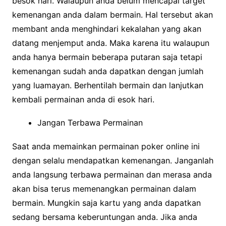
besok hari. Walaupun anda belum mencapai target
kemenangan anda dalam bermain. Hal tersebut akan
membant anda menghindari kekalahan yang akan
datang menjemput anda. Maka karena itu walaupun
anda hanya bermain beberapa putaran saja tetapi
kemenangan sudah anda dapatkan dengan jumlah
yang luamayan. Berhentilah bermain dan lanjutkan
kembali permainan anda di esok hari.
Jangan Terbawa Permainan
Saat anda memainkan permainan poker online ini
dengan selalu mendapatkan kemenangan. Janganlah
anda langsung terbawa permainan dan merasa anda
akan bisa terus memenangkan permainan dalam
bermain. Mungkin saja kartu yang anda dapatkan
sedang bersama keberuntungan anda. Jika anda