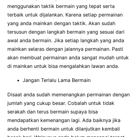
menggunakan taktik bermain yang tepat serta
terbaik untuk dijalankan. Karena setiap permainan
yang anda mainkan dengan taktik. Akan sudah
tersusun dengan langkah bermain yang sesuai dari
awal anda bermain. Jika setiap langkah yang anda
mainkan selaras dengan jalannya permainan. Pasti
akan membuat permainan anda sangat mudah untuk
di mainkan untuk bisa mengalahkan lawan anda.
Jangan Terlalu Lama Bermain
Disaat anda sudah memenangkan permainan dengan
jumlah yang cukup besar. Cobalah untuk tidak
serakah dan terus bermain supaya bisa
mendapatkan kemenangan lagi. Ada baiknya jika
anda berhenti bermain untuk dilanjutkan kembali