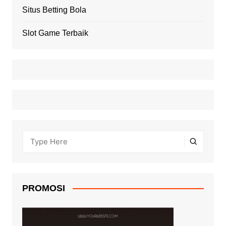
Situs Betting Bola
Slot Game Terbaik
PROMOSI