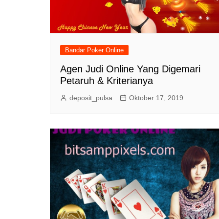
Bandar Poker Online
Agen Judi Online Yang Digemari
Petaruh & Kriterianya
deposit_pulsa
Oktober 17, 2019