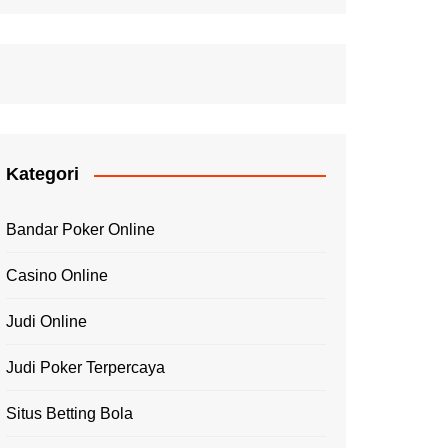
Kategori
Bandar Poker Online
Casino Online
Judi Online
Judi Poker Terpercaya
Situs Betting Bola